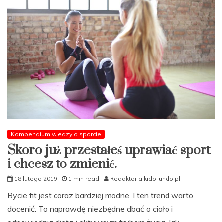
Kompendium wiedzy o sporcie
Skoro już przestałeś uprawiać sport
i chcesz to zmienić.
18 lutego 2019
1 min read
Redaktor aikido-undo.pl
Bycie fit jest coraz bardziej modne. I ten trend warto
docenić. To naprawdę niezbędne dbać o ciało i
odpowiednią dietą i aktywnym trybem życia. Jak