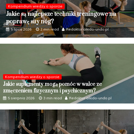
Kompendium wiedzy o sporcie
Jakie formy aktywności fizycznej najlepiej
wpływają na zdrowie układu oddechowego?
5 czerwca 2026
2 min read
Redaktor aikido-undo.pl
Kompendium wiedzy o sporcie
Jakie suplementy mogą pomóc w walce ze
zmęczeniem fizycznym i psychicznym?
5 sierpnia 2026
3 min read
Redaktor aikido-undo.pl