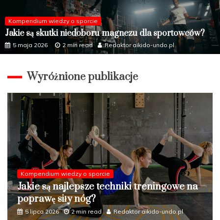
Kompendium wiedzy o sporcie
Jakie są skutki niedoboru magnezu dla sportowców?
5 maja 2026
2 min read
Redaktor aikido-undo.pl
Wyróżnione publikacje
Kompendium wiedzy o sporcie
Jakie formy aktywności fizycznej najlepiej
wpływają na zdrowie układu
oddechowego?
5 czerwca 2026
2 min read
Redaktor aikido-undo.pl