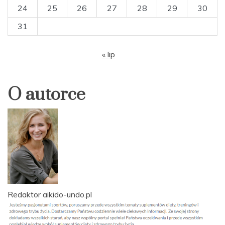
24
25
26
27
28
29
30
31
« lip
O autorce
Redaktor aikido-undo.pl