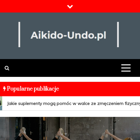
Skip
to
content
Odżywki i suplementy
Popularne publikacje
Jakie suplementy mogą pomóc w walce ze zmęczeniem fizycznym 