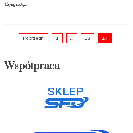
Czytaj dalej...
Nawigacja
Poprzedni
1
…
13
14
po
Współpraca
wpisach