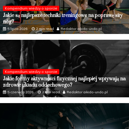
Kompendium wiedzy o sporcie
Jakie są najlepsze techniki treningowe na poprawę siły
nóg?
5 lipca 2026
2 min read
Redaktor aikido-undo.pl
Kompendium wiedzy o sporcie
Jakie formy aktywności fizycznej najlepiej wpływają na
zdrowie układu oddechowego?
5 czerwca 2026
2 min read
Redaktor aikido-undo.pl