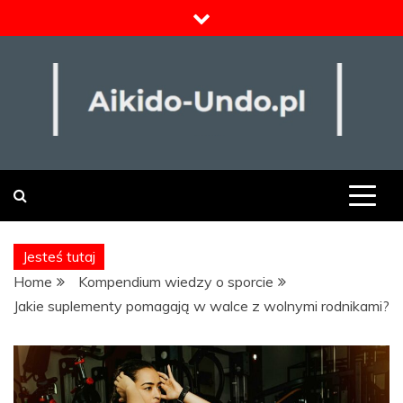
Skip
to
content
Odżywki i suplementy
Jesteś tutaj
Home
Kompendium wiedzy o sporcie
Jakie suplementy pomagają w walce z wolnymi rodnikami?