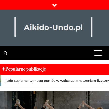
Skip
to
content
Odżywki i suplementy
Popularne publikacje
Jakie suplementy mogą pomóc w walce ze zmęczeniem fizycznym 