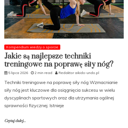
psychicznym?
Kompendium wiedzy o sporcie
Jakie są najlepsze techniki
treningowe na poprawę siły nóg?
5 lipca 2026
2 min read
Redaktor aikido-undo.pl
Techniki treningowe na poprawę siły nóg Wzmacnianie
siły nóg jest kluczowe dla osiągnięcia sukcesu w wielu
dyscyplinach sportowych oraz dla utrzymania ogólnej
sprawności fizycznej. Istnieje
Czytaj dalej...