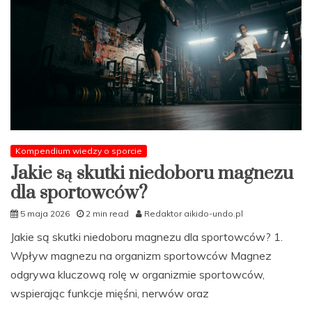
układu
oddechowego?
Kompendium wiedzy o sporcie
Jakie są skutki niedoboru magnezu
dla sportowców?
5 maja 2026
2 min read
Redaktor aikido-undo.pl
Jakie są skutki niedoboru magnezu dla sportowców? 1.
Wpływ magnezu na organizm sportowców Magnez
odgrywa kluczową rolę w organizmie sportowców,
wspierając funkcje mięśni, nerwów oraz