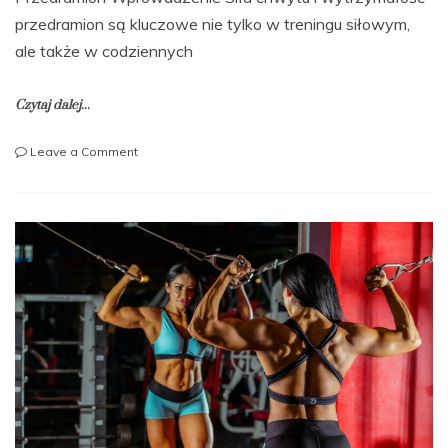
przedramion są kluczowe nie tylko w treningu siłowym,
ale także w codziennych
Czytaj dalej...
on
Leave a Comment
Jakie
są
najlepsze
ćwiczenia
na
zwiększenie
siły
chwytu
i
przedramion?