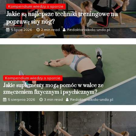
Kompendium wiedzy o sporcie
Jakie formy aktywności fizycznej najlepiej
wpływają na zdrowie układu oddechowego?
5 czerwca 2026
2 min read
Redaktor aikido-undo.pl
Kompendium wiedzy o sporcie
Jakie suplementy mogą pomóc w walce ze
zmęczeniem fizycznym i psychicznym?
5 sierpnia 2026
3 min read
Redaktor aikido-undo.pl