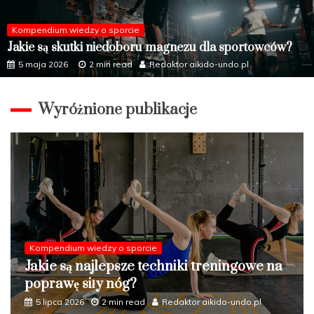
Kompendium wiedzy o sporcie
Jakie są skutki niedoboru magnezu dla sportowców?
5 maja 2026
2 min read
Redaktor aikido-undo.pl
Wyróżnione publikacje
Kompendium wiedzy o sporcie
Jakie formy aktywności fizycznej najlepiej
wpływają na zdrowie układu
oddechowego?
5 czerwca 2026
2 min read
Redaktor aikido-undo.pl