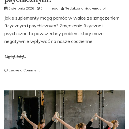
5 sierpnia 2026
3 min read
Redaktor aikido-undo.pl
Jakie suplementy mogą pomóc w walce ze zmęczeniem
fizycznym i psychicznym? Zmęczenie fizyczne i
psychiczne to powszechny problem, który może
negatywnie wpływać na nasze codzienne
Czytaj dalej...
on
Leave a Comment
Jakie
suplementy
mogą
pomóc
w
walce
ze
zmęczeniem
fizycznym
i