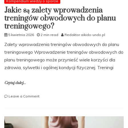
Kompendium wiedzy o sporcie
Jakie są zalety wprowadzenia
treningów obwodowych do planu
treningowego?
5 kwietnia 2026
2 min read
Redaktor aikido-undo.pl
Zalety wprowadzenia treningów obwodowych do planu
treningowego Wprowadzenie treningów obwodowych do
planu treningowego może przynieść wiele korzyści dla
zdrowia, sylwetki i ogólnej kondycji fizycznej. Treningi
Czytaj dalej...
on
Leave a Comment
Jakie
są
zalety
wprowadzenia
treningów