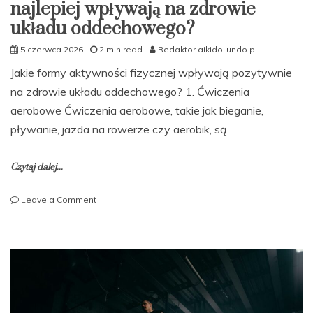
najlepiej wpływają na zdrowie
układu oddechowego?
5 czerwca 2026
2 min read
Redaktor aikido-undo.pl
Jakie formy aktywności fizycznej wpływają pozytywnie
na zdrowie układu oddechowego? 1. Ćwiczenia
aerobowe Ćwiczenia aerobowe, takie jak bieganie,
pływanie, jazda na rowerze czy aerobik, są
Czytaj dalej...
on
Leave a Comment
Jakie
formy
aktywności
fizycznej
najlepiej
wpływają
na
zdrowie