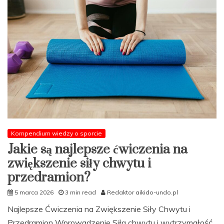
obwodowych
do
planu
treningowego?
Kompendium wiedzy o sporcie
Jakie są najlepsze ćwiczenia na
zwiększenie siły chwytu i
przedramion?
5 marca 2026
3 min read
Redaktor aikido-undo.pl
Najlepsze Ćwiczenia na Zwiększenie Siły Chwytu i
Przedramion Wprowadzenie Siła chwytu i wytrzymałość