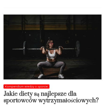
Jakie
są
techniki
oddychania
przy
intensywnych
treningach?
Kompendium wiedzy o sporcie
Jakie diety są najlepsze dla
sportowców wytrzymałościowych?