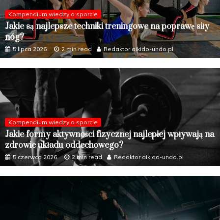
Kompendium wiedzy o sporcie
Jakie są najlepsze techniki treningowe na poprawę siły
nóg?
5 lipca 2026
2 min read
Redaktor aikido-undo.pl
Kompendium wiedzy o sporcie
Jakie formy aktywności fizycznej najlepiej wpływają na
zdrowie układu oddechowego?
5 czerwca 2026
2 min read
Redaktor aikido-undo.pl