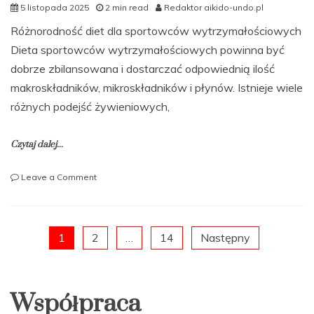
5 listopada 2025
2 min read
Redaktor aikido-undo.pl
Różnorodność diet dla sportowców wytrzymałościowych
Dieta sportowców wytrzymałościowych powinna być
dobrze zbilansowana i dostarczać odpowiednią ilość
makroskładników, mikroskładników i płynów. Istnieje wiele
różnych podejść żywieniowych,
Czytaj dalej...
on
Leave a Comment
Jakie
diety
są
najlepsze
Nawigacja
1
2
…
14
Następny
dla
sportowców
po
wytrzymałościowych?
Współpraca