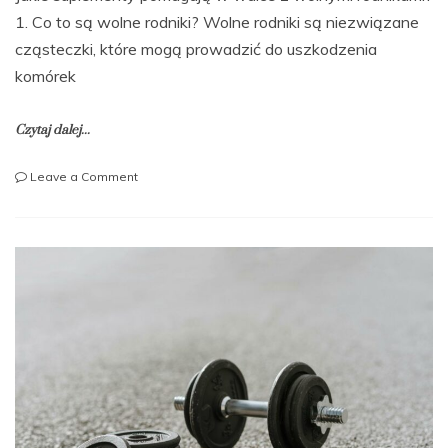
1. Co to są wolne rodniki? Wolne rodniki są niezwiązane
cząsteczki, które mogą prowadzić do uszkodzenia
komórek
Czytaj dalej...
on
Leave a Comment
Jakie
suplementy
pomagają
w
walce
z
wolnymi
rodnikami?