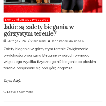
Kompendium wiedzy o sporcie
Jakie są zalety biegania w
górzystym terenie?
5 lutego 2026
2 min read
Redaktor aikido-undo.pl
Zalety biegania w górzystym terenie Zwiększenie
wydolności organizmu Bieganie w górach wymaga
większego wysiłku fizycznego niż bieganie po płaskim
terenie. Wspinanie się pod górę angażuje
Czytaj dalej...
on
Leave a Comment
Jakie
są
zalety