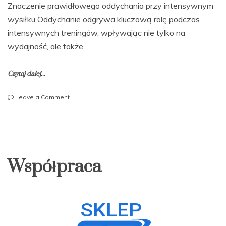
Znaczenie prawidłowego oddychania przy intensywnym
wysiłku Oddychanie odgrywa kluczową rolę podczas
intensywnych treningów, wpływając nie tylko na
wydajność, ale także
Czytaj dalej...
on
Leave a Comment
Jakie
są
techniki
oddychania
przy
intensywnych
Współpraca
treningach?