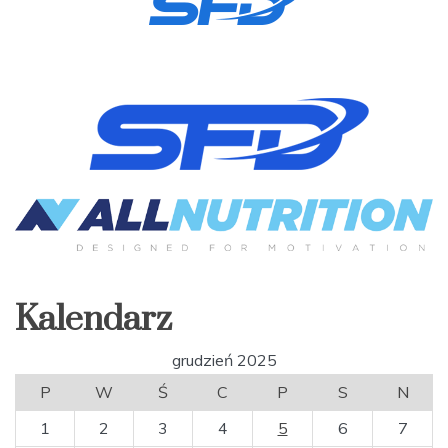
Kalendarz
grudzień 2025
P
W
Ś
C
P
S
N
1
2
3
4
5
6
7