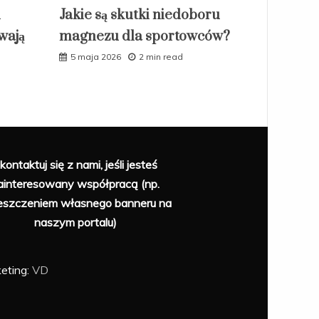
i
Jakie są skutki niedoboru
ywają
magnezu dla sportowców?
5 maja 2026
2 min read
kontaktuj się z nami, jeśli jesteś
ainteresowany współpracą (np.
eszczeniem własnego banneru na
naszym portalu)
eting:
VD