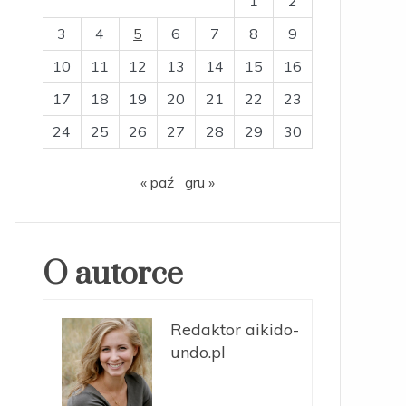
1
2
3
4
5
6
7
8
9
10
11
12
13
14
15
16
17
18
19
20
21
22
23
24
25
26
27
28
29
30
« paź
gru »
O autorce
Redaktor aikido-
undo.pl