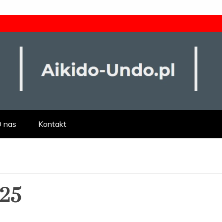
ty
 nas
Kontakt
025