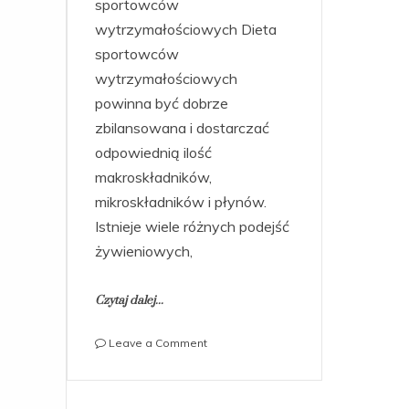
sportowców
wytrzymałościowych Dieta
sportowców
wytrzymałościowych
powinna być dobrze
zbilansowana i dostarczać
odpowiednią ilość
makroskładników,
mikroskładników i płynów.
Istnieje wiele różnych podejść
żywieniowych,
Czytaj dalej...
on
Leave a Comment
Jakie
diety
są