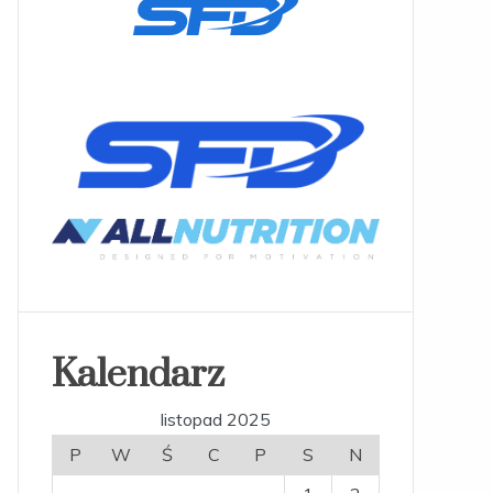
Kalendarz
listopad 2025
P
W
Ś
C
P
S
N