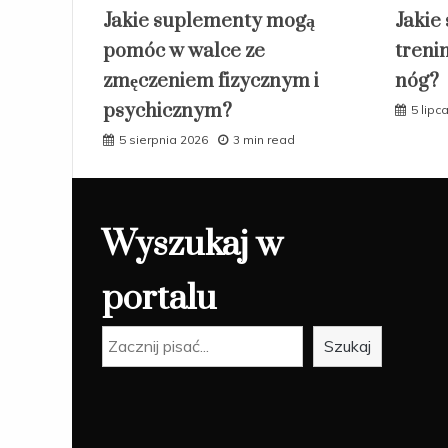
Jakie suplementy mogą
Jakie 
pomóc w walce ze
treni
zmęczeniem fizycznym i
nóg?
psychicznym?
5 lipc
5 sierpnia 2026
3 min read
Wyszukaj w
portalu
Szukaj
Szukaj