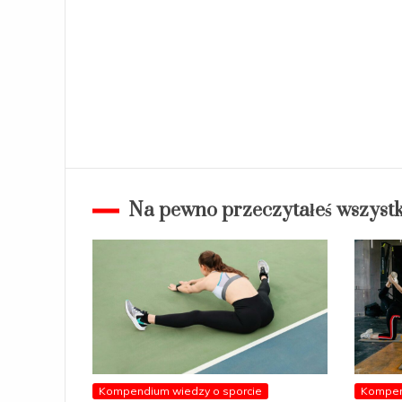
najlepsze
dla
sportowców
wytrzymałościowych?
Na pewno przeczytałeś wszystk
Kompendium wiedzy o sporcie
Kompen