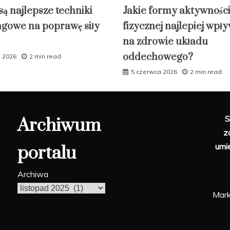
są najlepsze techniki
Jakie formy aktywnośc
ngowe na poprawę siły
fizycznej najlepiej wpł
na zdrowie układu
oddechowego?
a 2026
2 min read
5 czerwca 2026
2 min read
S
Archiwum
z
umi
portalu
Archiwa
Mark